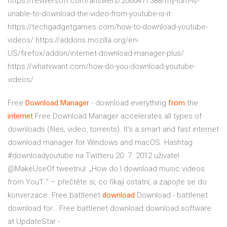
https://reviversoft.com/answers/2060471588/my-idm-is-
unable-to-download-the-video-from-youtube-is-it
https://techgadgetgames.com/how-to-download-youtube-
videos/ https://addons.mozilla.org/en-
US/firefox/addon/internet-download-manager-plus/
https://whatvwant.com/how-do-you-download-youtube-
videos/
Free
Download
Manager
- download everything
from
the
internet
Free Download Manager accelerates all types of
downloads (files, video, torrents). It's a smart and fast internet
download manager for Windows and macOS.
Hashtag
#downloadyoutube na Twitteru
20. 7. 2012 uživatel
@MakeUseOf tweetnul: „How do I download music videos
from YouT..“ – přečtěte si, co říkají ostatní, a zapojte se do
konverzace.
Free battlenet
download
Download - battlenet
download for…
Free battlenet download download software
at UpdateStar -