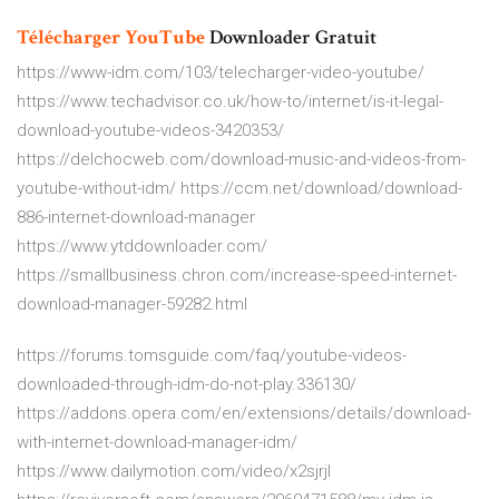
Télécharger
YouTube
Downloader Gratuit
https://www-idm.com/103/telecharger-video-youtube/
https://www.techadvisor.co.uk/how-to/internet/is-it-legal-
download-youtube-videos-3420353/
https://delchocweb.com/download-music-and-videos-from-
youtube-without-idm/ https://ccm.net/download/download-
886-internet-download-manager
https://www.ytddownloader.com/
https://smallbusiness.chron.com/increase-speed-internet-
download-manager-59282.html
https://forums.tomsguide.com/faq/youtube-videos-
downloaded-through-idm-do-not-play.336130/
https://addons.opera.com/en/extensions/details/download-
with-internet-download-manager-idm/
https://www.dailymotion.com/video/x2sjrjl